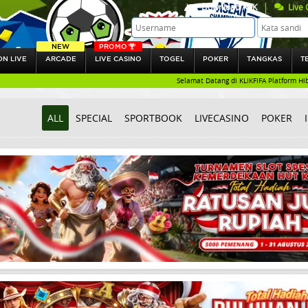
|
Download APK
Live 
NEW
PROMO
DN LIVE
ARCADE
LIVE CASINO
TOGEL
POKER
TANGKAS
T
Selamat Datang di KLIKFIFA Platform Hibura
ALL
SPECIAL
SPORTBOOK
LIVECASINO
POKER