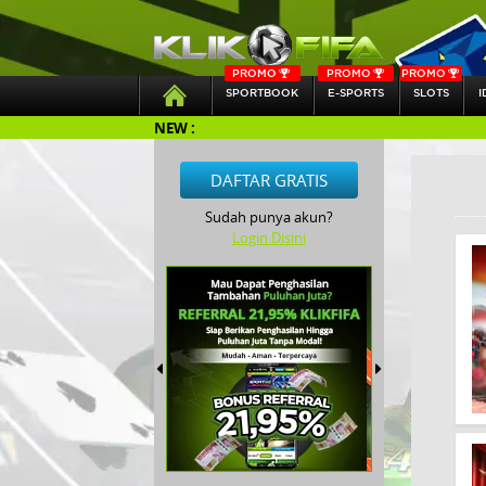
PROMO
PROMO
PROMO
SPORTBOOK
E-SPORTS
SLOTS
I
NEW :
DAFTAR GRATIS
Sudah punya akun?
Login Disini