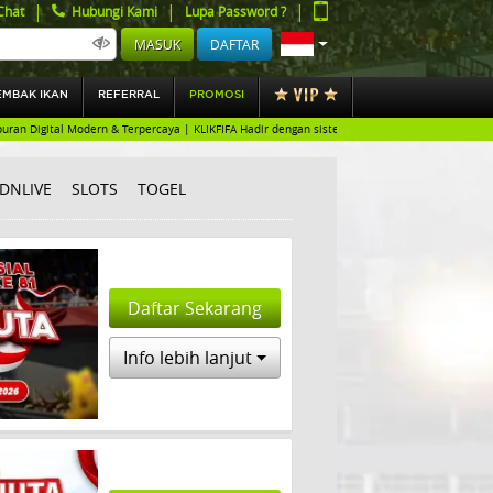
|
|
|
Chat
Hubungi Kami
Lupa Password ?
DAFTAR
EMBAK IKAN
REFERRAL
PROMOSI
n Digital Modern & Terpercaya | KLIKFIFA Hadir dengan sistem Deposit Cepat & Fleksibel
IDNLIVE
SLOTS
TOGEL
Daftar Sekarang
Info lebih lanjut