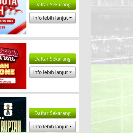
Daftar Sekarang
Info lebih lanjut
Daftar Sekarang
Info lebih lanjut
Daftar Sekarang
Info lebih lanjut