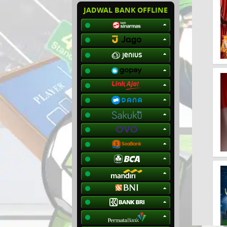
JADWAL BANK OFFLINE