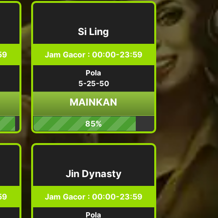
Si Ling
59
Jam Gacor : 00:00-23:59
Pola
5-25-50
MAINKAN
85%
Jin Dynasty
59
Jam Gacor : 00:00-23:59
Pola