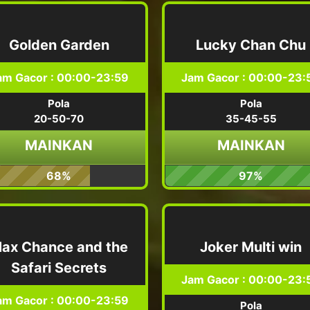
Golden Garden
Lucky Chan Chu
am Gacor : 00:00-23:59
Jam Gacor : 00:00-23:
Pola
Pola
20-50-70
35-45-55
MAINKAN
MAINKAN
68%
97%
ax Chance and the
Joker Multi win
Safari Secrets
Jam Gacor : 00:00-23:
am Gacor : 00:00-23:59
Pola