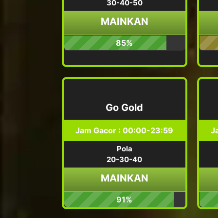
30-40-50
MAINKAN
85%
Go Gold
Jam Gacor : 00:00-23:59
J
Pola
20-30-40
MAINKAN
91%