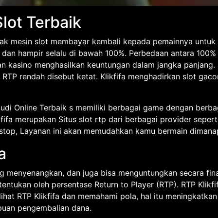
Slot Terbaik
ak mesin slot membayar kembali kepada pemainnya untuk set
fa dan hampir selalu di bawah 100%. Perbedaan antara 100% 
n kasino menghasilkan keuntungan dalam jangka panjang.
 RTP rendah disebut ketat. Klikfifa menghadirkan slot ga
en Judi Online Terbaik s memiliki berbagai game dengan be
kfifa merupakan Situs slot rtp dari berbagai provider sepert
nonstop, Layanan ini akan memudahkan kamu bermain diman
a
ang menyenangkan, dan juga bisa menguntungkan secara fi
itentukan oleh persentase Return to Player (RTP). RTP Klikf
hat RTP Klikfifa dan memahami pola, hal itu meningkatk
uan pengembalian dana.