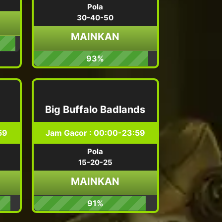
Pola
30-40-50
MAINKAN
93%
n
Big Buffalo Badlands
59
Jam Gacor : 00:00-23:59
Pola
15-20-25
MAINKAN
91%