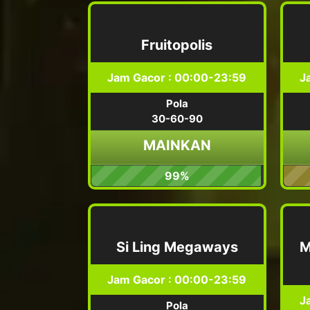
Fruitopolis
Jam Gacor : 00:00-23:59
J
Pola
30-60-90
MAINKAN
99%
Si Ling Megaways
M
Jam Gacor : 00:00-23:59
J
Pola