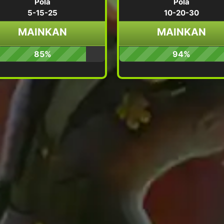
Pola
Pola
5-15-25
10-20-30
MAINKAN
MAINKAN
85%
94%