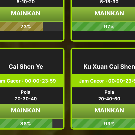
5-10-20
5-15-30
MAINKAN
MAINKAN
73%
97%
Cai Shen Ye
Ku Xuan Cai She
am Gacor : 00:00-23:59
Jam Gacor : 00:00-23:
Pola
Pola
20-30-40
20-40-60
MAINKAN
MAINKAN
86%
93%