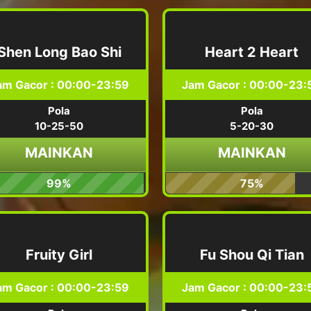
Shen Long Bao Shi
Heart 2 Heart
am Gacor : 00:00-23:59
Jam Gacor : 00:00-23:
Pola
Pola
10-25-50
5-20-30
MAINKAN
MAINKAN
99%
75%
Fruity Girl
Fu Shou Qi Tian
am Gacor : 00:00-23:59
Jam Gacor : 00:00-23: